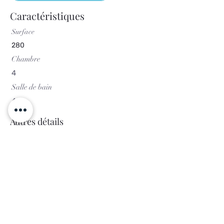
Caractéristiques
Surface
280
Chambre
4
Salle de bain
4
Autres détails
PEB
kWh/m²/an
Kg CO²/m²/an